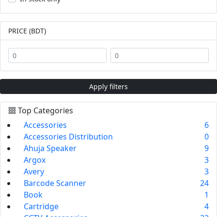
PRICE (BDT)
Apply filters
Top Categories
Accessories
6
Accessories Distribution
0
Ahuja Speaker
9
Argox
3
Avery
3
Barcode Scanner
24
Book
1
Cartridge
4