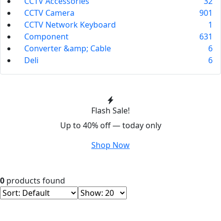
CCTV Accessories
32
CCTV Camera
901
CCTV Network Keyboard
1
Component
631
Converter &amp; Cable
6
Deli
6
Flash Sale!
Up to 40% off — today only
Shop Now
0
products found