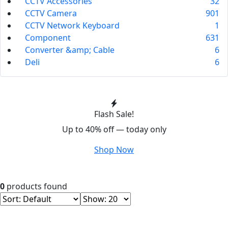
CCTV Accessories
32
CCTV Camera
901
CCTV Network Keyboard
1
Component
631
Converter &amp; Cable
6
Deli
6
Flash Sale!
Up to 40% off — today only
Shop Now
0
products found