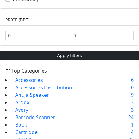
PRICE (BDT)
Apply filters
Top Categories
Accessories
6
Accessories Distribution
0
Ahuja Speaker
9
Argox
3
Avery
3
Barcode Scanner
24
Book
1
Cartridge
4